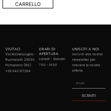
CARRELLO
VISITACI
ORARI DI
UNISCITI A NOI
Via Michelangelo
APERTURA
Iscriviti alla nostra
Lunedì - Sabato:
Buonarotti 25030
newsletter per
7:00 - 14:00
Pompiano (BS)
ricevere le nostre
offerte.
+39 340 1117294
ISCRIVITI
Alternative: