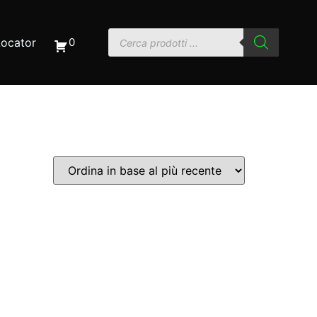
Locator
0