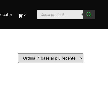
Locator
0