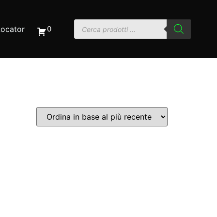
Locator
0