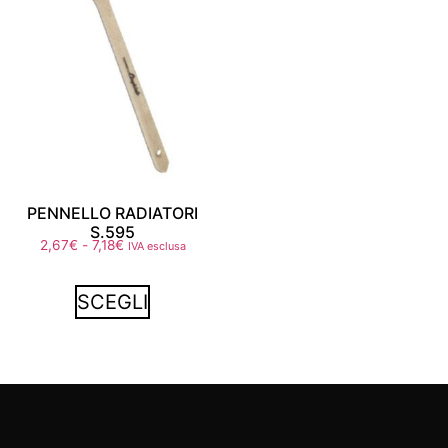
PENNELLO RADIATORI
S.595
2,67
€
-
7,18
€
IVA esclusa
SCEGLI