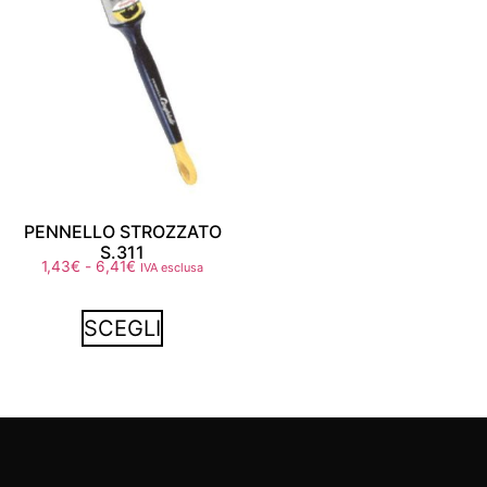
PENNELLO STROZZATO
S.311
1,43
€
-
6,41
€
IVA esclusa
SCEGLI