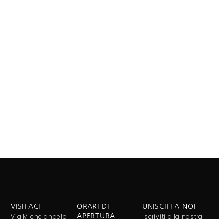
VISITACI
ORARI DI
UNISCITI A NOI
Via Michelangelo
APERTURA
Iscriviti alla nostra