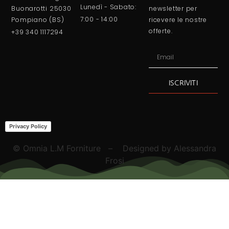
Lunedì - Sabato:
Buonarotti 25030
newsletter per
7:00 - 14:00
Pompiano (BS)
ricevere le nostre
offerte.
+39 340 1117294
ISCRIVITI
Alternative:
Privacy Policy
© Omnia L.M Forniture – Designed by Alessandra
Frosi