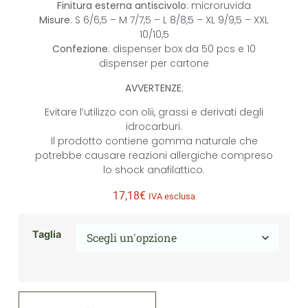
Finitura esterna antiscivolo
: microruvida
Misure
: S 6/6,5 – M 7/7,5 – L 8/8,5 – XL 9/9,5 – XXL
10/10,5
Confezione
: dispenser box da 50 pcs e 10
dispenser per cartone
AVVERTENZE
:
Evitare l’utilizzo con olii, grassi e derivati degli
idrocarburi.
Il prodotto contiene gomma naturale che
potrebbe causare reazioni allergiche compreso
lo shock anafilattico.
17,18
€
IVA esclusa
Taglia
Alternative: