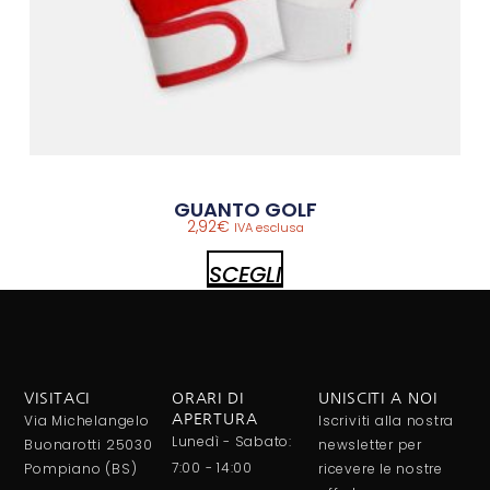
GUANTO GOLF
2,92
€
IVA esclusa
SCEGLI
VISITACI
ORARI DI
UNISCITI A NOI
Via Michelangelo
APERTURA
Iscriviti alla nostra
Lunedì - Sabato:
Buonarotti 25030
newsletter per
7:00 - 14:00
Pompiano (BS)
ricevere le nostre