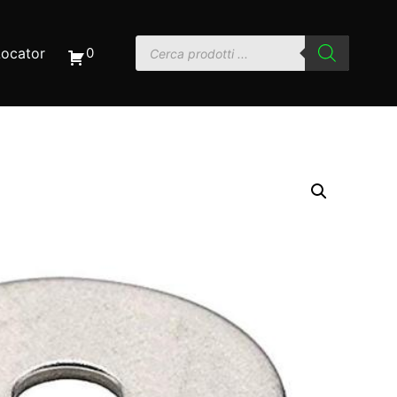
Locator
0