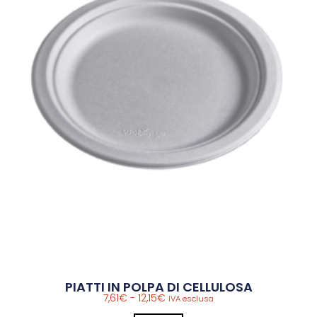
PIATTI IN POLPA DI CELLULOSA
7,61
€
-
12,15
€
IVA esclusa