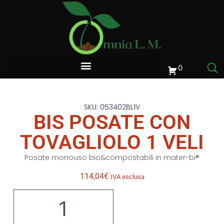
0
SKU: 053402BL1V
BIS POSATE CON
TOVAGLIOLO 1 VELI
Posate monouso bio&compostabili in mater-bi®
114,04
€
IVA esclusa
Alternative: