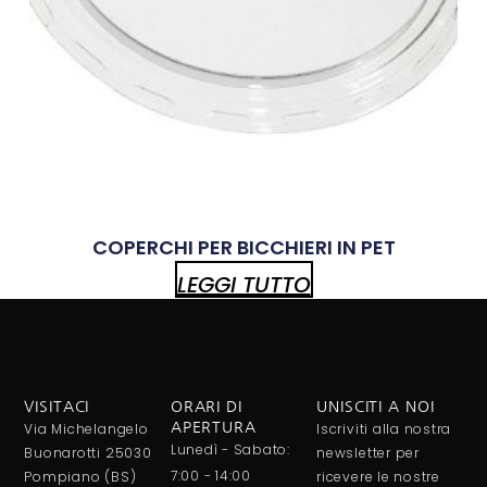
COPERCHI PER BICCHIERI IN PET
LEGGI TUTTO
VISITACI
ORARI DI
UNISCITI A NOI
Via Michelangelo
APERTURA
Iscriviti alla nostra
Lunedì - Sabato:
Buonarotti 25030
newsletter per
7:00 - 14:00
Pompiano (BS)
ricevere le nostre