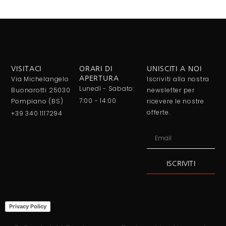
VISITACI
ORARI DI
UNISCITI A NOI
Via Michelangelo
APERTURA
Iscriviti alla nostra
Lunedì - Sabato:
Buonarotti 25030
newsletter per
7:00 - 14:00
Pompiano (BS)
ricevere le nostre
offerte.
+39 340 1117294
ISCRIVITI
Alternative:
Privacy Policy