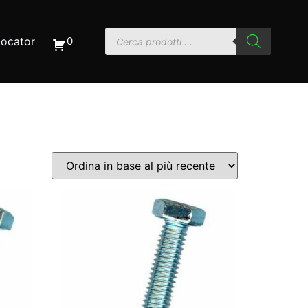
Locator
0