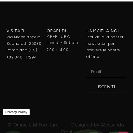
VISITACI
ORARI DI
UNISCITI A NOI
Via Michelangelo
APERTURA
Iscriviti alla nostra
Lunedì - Sabato:
Buonarotti 25030
newsletter per
7:00 - 14:00
Pompiano (BS)
ricevere le nostre
offerte.
+39 340 1117294
ISCRIVITI
Alternative:
Privacy Policy
© Omnia L.M Forniture – Designed by Alessandra
Frosi