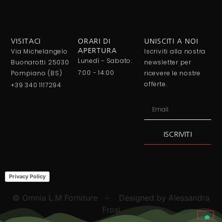
VISITACI
ORARI DI
UNISCITI A NOI
Via Michelangelo
APERTURA
Iscriviti alla nostra
Lunedì - Sabato:
Buonarotti 25030
newsletter per
7:00 - 14:00
Pompiano (BS)
ricevere le nostre
offerte.
+39 340 1117294
ISCRIVITI
Alternative:
Privacy Policy
© Omnia L.M Forniture – Designed by Alessandra
Frosi