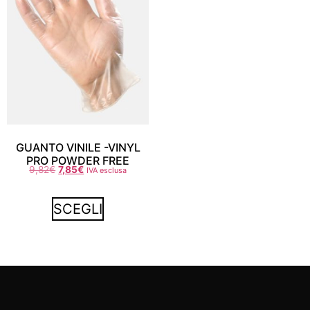
GUANTO VINILE -VINYL
PRO POWDER FREE
9,82
€
7,85
€
IVA esclusa
SCEGLI