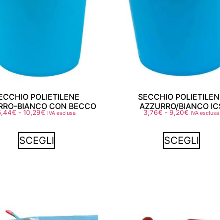
ECCHIO POLIETILENE
SECCHIO POLIETILEN
RRO-BIANCO CON BECCO
AZZURRO/BIANCO IC
5,44
€
-
10,29
€
3,76
€
-
9,20
€
IVA esclusa
IVA esclusa
SCEGLI
SCEGLI