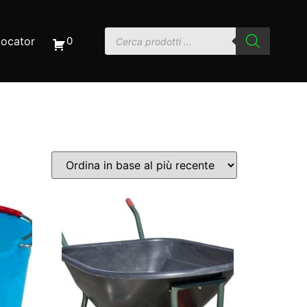
Locator
0