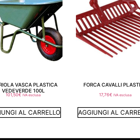
RIOLA VASCA PLASTICA
FORCA CAVALLI PLAST
VEDEVERDE 100L
101,50
€
17,76
€
IVA esclusa
IVA esclusa
IUNGI AL CARRELLO
AGGIUNGI AL CARR