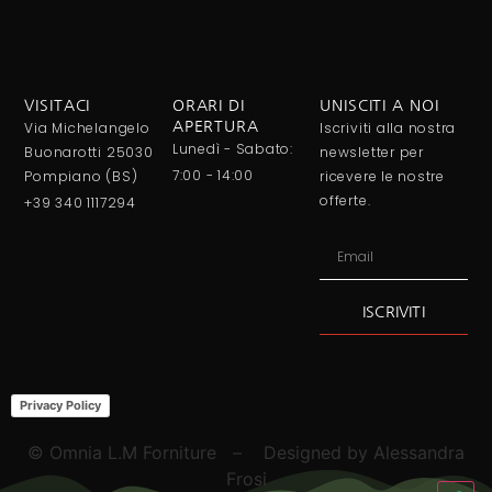
VISITACI
ORARI DI
UNISCITI A NOI
Via Michelangelo
APERTURA
Iscriviti alla nostra
Lunedì - Sabato:
Buonarotti 25030
newsletter per
7:00 - 14:00
Pompiano (BS)
ricevere le nostre
offerte.
+39 340 1117294
ISCRIVITI
Alternative:
Privacy Policy
© Omnia L.M Forniture – Designed by Alessandra
Frosi