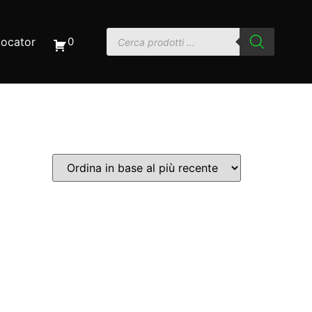
Locator
0