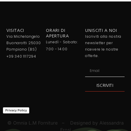
VISITACI
ORARI DI
UNISCITI A NOI
Via Michelangelo
APERTURA
Iscriviti alla nostra
Lunedì - Sabato:
Buonarotti 25030
newsletter per
7:00 - 14:00
Pompiano (BS)
ricevere le nostre
offerte.
+39 340 1117294
ISCRIVITI
Alternative:
Privacy Policy
© Omnia L.M Forniture – Designed by Alessandra
Frosi