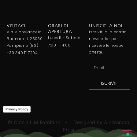
VISITACI
ORARI DI
UNISCITI A NOI
Via Michelangelo
APERTURA
Iscriviti alla nostra
Lunedì - Sabato:
Buonarotti 25030
newsletter per
7:00 - 14:00
Pompiano (BS)
ricevere le nostre
offerte.
+39 340 1117294
ISCRIVITI
Alternative:
Privacy Policy
© Omnia L.M Forniture – Designed by Alessandra
Frosi