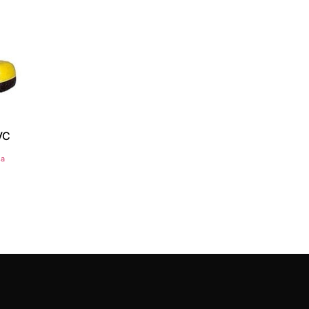
VC
sa