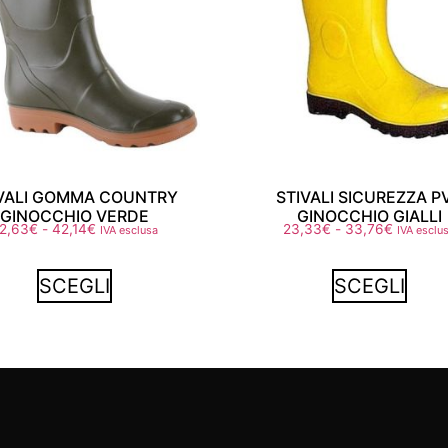
IVALI GOMMA COUNTRY
STIVALI SICUREZZA P
GINOCCHIO VERDE
GINOCCHIO GIALLI
2,63
€
-
42,14
€
23,33
€
-
33,76
€
IVA esclusa
IVA esclu
SCEGLI
SCEGLI