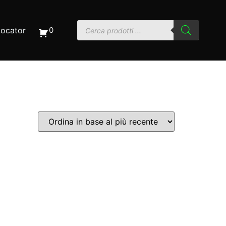
Locator
0