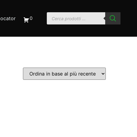
Locator
0