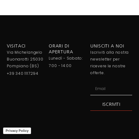
VISITACI
ORARI DI
UNISCITI A NOI
Via Michelangelo
APERTURA
Iscriviti alla nostra
Lunedì - Sabato:
Buonarotti 25030
newsletter per
7:00 - 14:00
Pompiano (BS)
ricevere le nostre
offerte.
+39 340 1117294
ISCRIVITI
Alternative:
Privacy Policy