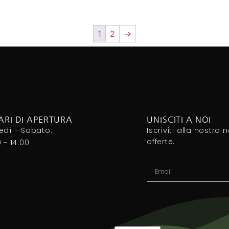
1
2
→
ARI DI APERTURA
UNISCITI A NOI
edì - Sabato:
Iscriviti alla nostra 
offerte.
0 - 14:00
Alternative: