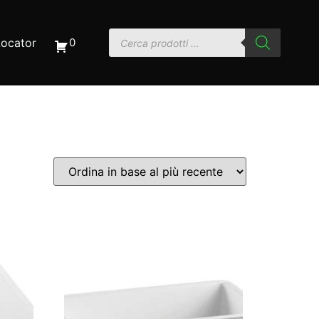
Locator
0